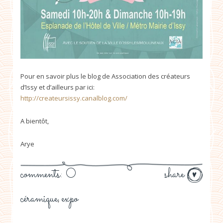
Pour en savoir plus le blog de Association des créateurs
d’Issy et d’ailleurs par ici:
http://createursissy.canalblog.com/
A bientôt,
Arye
comments: 0
share
céramique
expo
,