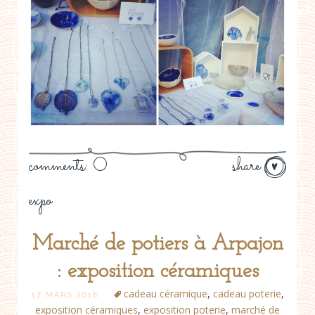
comments: 0
share
expo
Marché de potiers à Arpajon
: exposition céramiques
cadeau céramique
,
cadeau poterie
,
17 MARS 2018
exposition céramiques
,
exposition poterie
,
marché de