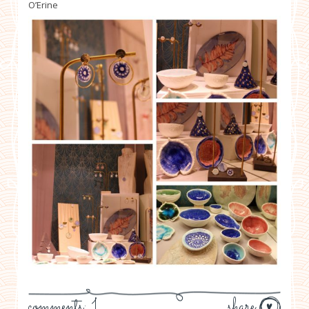
O’Erine
comments: 1
share