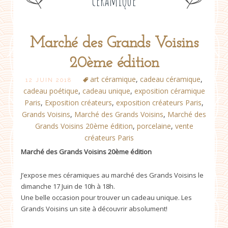
céramique
Marché des Grands Voisins
Post
20ème édition
navigation
art céramique
,
cadeau céramique
,
12 JUIN 2018
cadeau poétique
,
cadeau unique
,
exposition céramique
Paris
,
Exposition créateurs
,
exposition créateurs Paris
,
Grands Voisins
,
Marché des Grands Voisins
,
Marché des
Grands Voisins 20ème édition
,
porcelaine
,
vente
créateurs Paris
Marché des Grands Voisins 20ème édition
J’expose mes céramiques au marché des Grands Voisins le
dimanche 17 Juin de 10h à 18h.
Une belle occasion pour trouver un cadeau unique. Les
Grands Voisins un site à découvrir absolument!