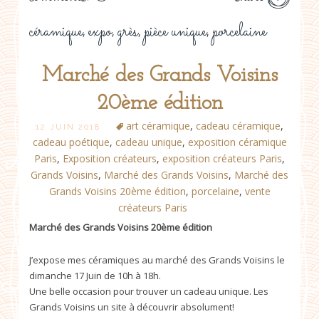
céramique
expo
grès
pièce unique
porcelaine
,
,
,
,
Marché des Grands Voisins
20ème édition
art céramique
,
cadeau céramique
,
12 JUIN 2018
cadeau poétique
,
cadeau unique
,
exposition céramique
Paris
,
Exposition créateurs
,
exposition créateurs Paris
,
Grands Voisins
,
Marché des Grands Voisins
,
Marché des
Grands Voisins 20ème édition
,
porcelaine
,
vente
créateurs Paris
Marché des Grands Voisins 20ème édition
J’expose mes céramiques au marché des Grands Voisins le
dimanche 17 Juin de 10h à 18h.
Une belle occasion pour trouver un cadeau unique. Les
Grands Voisins un site à découvrir absolument!