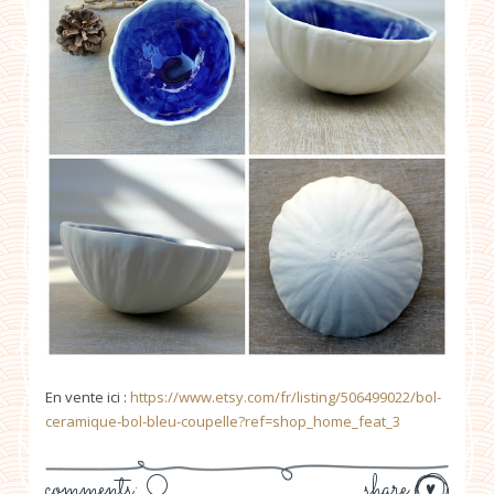
En vente ici :
https://www.etsy.com/fr/listing/506499022/bol-
ceramique-bol-bleu-coupelle?ref=shop_home_feat_3
comments: 0
share