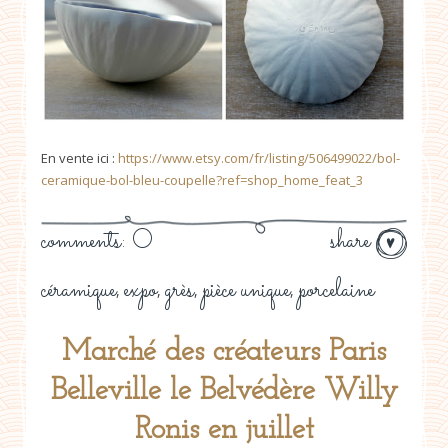
En vente ici :
https://www.etsy.com/fr/listing/506499022/bol-
ceramique-bol-bleu-coupelle?ref=shop_home_feat_3
comments: 0
share
céramique
expo
grès
pièce unique
porcelaine
,
,
,
,
Marché des créateurs Paris
Belleville le Belvédère Willy
Ronis en juillet