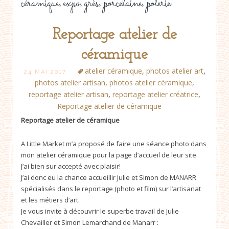
céramique
expo
grès
porcelaine
poterie
,
,
,
,
Reportage atelier de
céramique
atelier céramique
,
photos atelier art
,
24 MAI 2017
photos atelier artisan
,
photos atelier céramique
,
reportage atelier artisan
,
reportage atelier créatrice
,
Reportage atelier de céramique
Reportage atelier de céramique
A Little Market m’a proposé de faire une séance photo dans
mon atelier céramique pour la page d’accueil de leur site.
J’ai bien sur accepté avec plaisir!
J’ai donc eu la chance accueillir Julie et Simon de MANARR
spécialisés dans le reportage (photo et film) sur l’artisanat
et les métiers d’art.
Je vous invite à découvrir le superbe travail de Julie
Chevailler et Simon Lemarchand de Manarr :