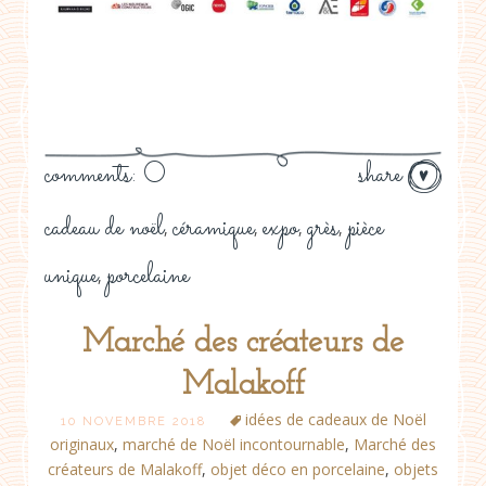
comments: 0
share
cadeau de noël
céramique
expo
grès
pièce
,
,
,
,
unique
porcelaine
,
Marché des créateurs de
Malakoff
idées de cadeaux de Noël
10 NOVEMBRE 2018
originaux
,
marché de Noël incontournable
,
Marché des
créateurs de Malakoff
,
objet déco en porcelaine
,
objets