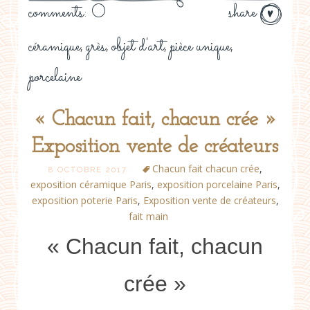
comments: 0
share
céramique
grès
objet d'art
pièce unique
,
,
,
,
porcelaine
« Chacun fait, chacun crée »
Exposition vente de créateurs
Chacun fait chacun crée
,
8 OCTOBRE 2017
exposition céramique Paris
,
exposition porcelaine Paris
,
exposition poterie Paris
,
Exposition vente de créateurs
,
fait main
« Chacun fait, chacun
crée »