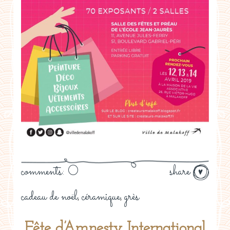
comments: 0
share
cadeau de noël
céramique
grès
,
,
Fête d’Amnesty International