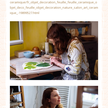
ceramique/fr_objet_decoration_feuille_feuille_ceramique_o
bjet_deco_feuille_objet_decoration_nature_salon_art_ceram
ique_-19899527.html