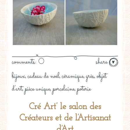
comments: 0
share
bijoux
cadeau de noël
céramique
grès
objet
,
,
,
,
d'art
pièce unique
porcelaine
poterie
,
,
,
Cré Art’ le salon des
Créateurs et de l’Artisanat
d’Art