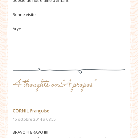
poésie de notre âme d’enfant.
Bonne visite.
Arye
4 thoughts on “
A propos
”
CORNIL Françoise
15 octobre 2014 à 08:55
BRAVO !!! BRAVO !!!!