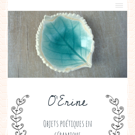
a propos
boutiques de créateurs
contact
politique de confidentialité
O'Erine
Objets poétiques en