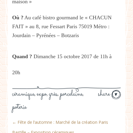
maison »
Où ?
Au café bistro gourmand le « CHACUN
FAIT » au 8, rue Fessart Paris 75019 Métro :
Jourdain – Pyrénées – Botzaris
Quand ?
Dimanche 15 octobre 2017 de 11h à
20h
céramique
expo
grès
porcelaine
share
,
,
,
,
poterie
←
Fête de l’automne : Marché de la création Paris
Bastille – Exposition céramiques