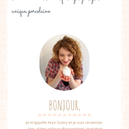
unique
porcelaine
,
BONJOUR,
Je m’appelle Arye Guery et je suis céramiste.
Actu, dates et lieux d’expositions, invitation