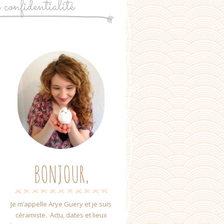
e confidentialité
BONJOUR,
Je m’appelle Arye Guery et je suis
céramiste. Actu, dates et lieux