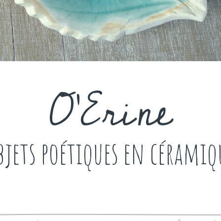
O'Erine
bjets poétiques en céramiq