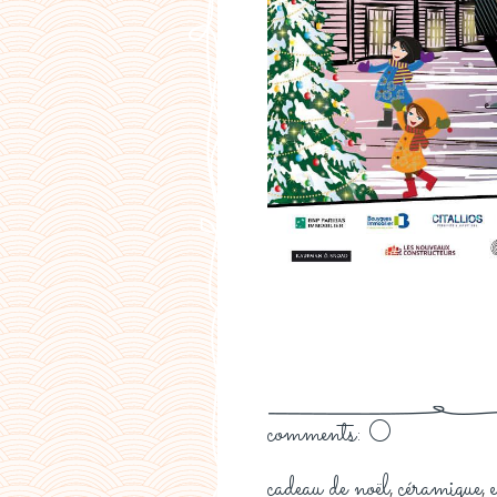
comments: 0
cadeau de noël
céramique
,
,