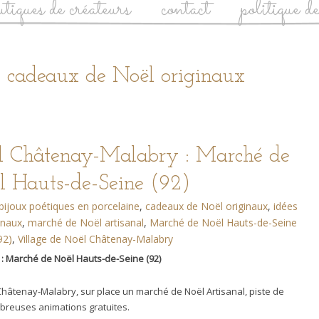
utiques de créateurs
contact
politique d
: cadeaux de Noël originaux
l Châtenay-Malabry : Marché de
l Hauts-de-Seine (92)
bijoux poétiques en porcelaine
,
cadeaux de Noël originaux
,
idées
inaux
,
marché de Noël artisanal
,
Marché de Noël Hauts-de-Seine
92)
,
Village de Noël Châtenay-Malabry
 : Marché de Noël Hauts-de-Seine (92)
 Châtenay-Malabry, sur place un marché de Noël Artisanal, piste de
ombreuses animations gratuites.