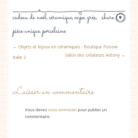
cadeau de noël
céramique
expo
grès
share
,
,
,
,
pièce unique
porcelaine
,
←
Objets et bijoux en céramiques : Boutique Pooow
Salon des créateurs Antony
→
Italie 2
Laisser un commentaire
Vous devez
vous connecter
pour publier un
commentaire.