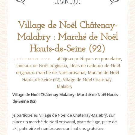
céramique
Village de Noël Châtenay-
Post
Malabry : Marché de Noël
navigation
Hauts-de-Seine (92)
bijoux poétiques en porcelaine
,
4 DÉCEMBRE 2018
cadeaux de Noël originaux
,
idées de cadeaux de Noël
originaux
,
marché de Noël artisanal
,
Marché de Noël
Hauts-de-Seine (92)
,
Village de Noël Châtenay-
Malabry
Village de Noël Châtenay-Malabry : Marché de Noël Hauts-
de-Seine (92)
Je participe au Village de Noël de Châtenay-Malabry, sur
place un marché de Noël Artisanal, piste de luge, piste de
ski, patinoire et nombreuses animations gratuites.