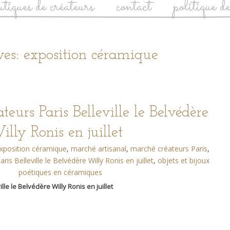
utiques de créateurs
contact
politique d
es: exposition céramique
teurs Paris Belleville le Belvédère
illy Ronis en juillet
xposition céramique
,
marché artisanal
,
marché créateurs Paris
,
is Belleville le Belvédère Willy Ronis en juillet
,
objets et bijoux
poétiques en céramiques
le le Belvédère Willy Ronis en juillet