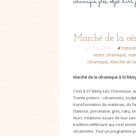
céramique
grès
objet d'art
,
,
,
Marché de la cé
exposi
31 MAI 2018
vente céramique
,
mar
céramique
,
Marché de la
Marché de la céramique à St Rém
C’est à ST Rémy-Lès Chevreuse, au
Trente potiers – céramistes, sculp
transformation du matériau, du faç
(faïence, porcelaine, grès, raku, 
leurs créations issues de leur savo
tradition millénaire qui s’est enric
céramistes. Tout un programme pou