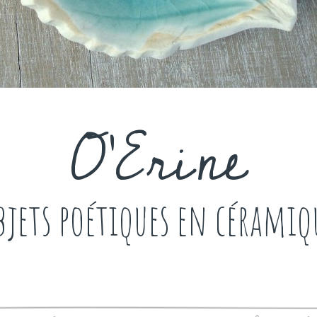
O'Erine
bjets poétiques en céramiq