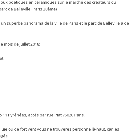
 bijoux poétiques en céramiques sur le marché des créateurs du
arc de Belleville (Paris 20ème).
un superbe panorama de la ville de Paris et le parc de Belleville a de
 mois de juillet 2018:
et
ro 11 Pyrénées, accès par rue Piat 75020 Paris.
luie ou de fort vent vous ne trouverez personne là-haut, car les
égés.