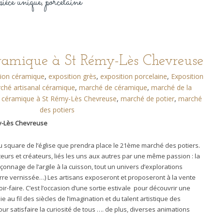
pièce unique
porcelaine
,
ramique à St Rémy-Lès Chevreuse
tion céramique
,
exposition grès
,
exposition porcelaine
,
Exposition
ché artisanal céramique
,
marché de céramique
,
marché de la
 céramique à St Rémy-Lès Chevreuse
,
marché de potier
,
marché
des potiers
y-Lès Chevreuse
 square de l’église que prendra place le 21ème marché des potiers.
teurs et créateurs, liés les uns aux autres par une même passion : la
onnage de l’argile à la cuisson, tout un univers d’explorations
terre vernissée…) Les artisans exposeront et proposeront à la vente
ir-faire. C’est l’occasion d’une sortie estivale pour découvrir une
hie au fil des siècles de l’imagination et du talent artistique des
r satisfaire la curiosité de tous …. de plus, diverses animations