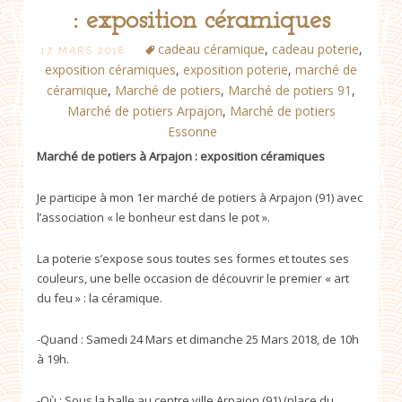
: exposition céramiques
cadeau céramique
,
cadeau poterie
,
17 MARS 2018
exposition céramiques
,
exposition poterie
,
marché de
céramique
,
Marché de potiers
,
Marché de potiers 91
,
Marché de potiers Arpajon
,
Marché de potiers
Essonne
Marché de potiers à Arpajon : exposition céramiques
Je participe à mon 1er marché de potiers à Arpajon (91) avec
l’association « le bonheur est dans le pot ».
La poterie s’expose sous toutes ses formes et toutes ses
couleurs, une belle occasion de découvrir le premier « art
du feu » : la céramique.
-Quand : Samedi 24 Mars et dimanche 25 Mars 2018, de 10h
à 19h.
-Où : Sous la halle au centre ville Arpajon (91) (place du