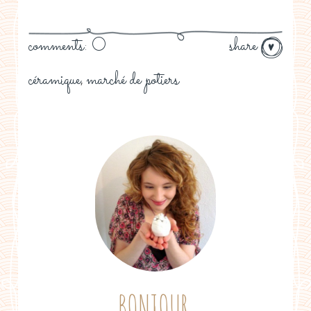
comments: 0
share
céramique
marché de potiers
,
BONJOUR,