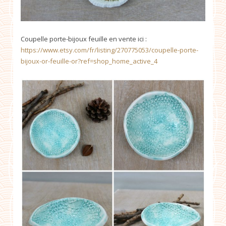
Coupelle porte-bijoux feuille en vente ici :
https://www.etsy.com/fr/listing/270775053/coupelle-porte-
bijoux-or-feuille-or?ref=shop_home_active_4