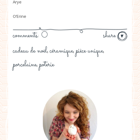
Arye
O’Erine
comments: 0
share
cadeau de noël
céramique
pièce unique
,
,
,
porcelaine
poterie
,