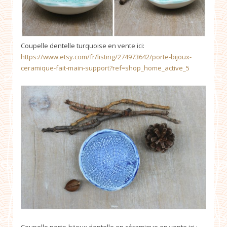
Coupelle dentelle turquoise en vente ici:
https://www.etsy.com/fr/listing/274973642/porte-bijoux-
ceramique-fait-main-support?ref=shop_home_active_5