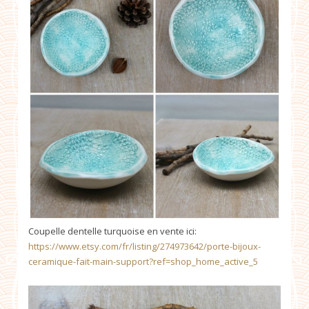
Coupelle dentelle turquoise en vente ici:
https://www.etsy.com/fr/listing/274973642/porte-bijoux-
ceramique-fait-main-support?ref=shop_home_active_5