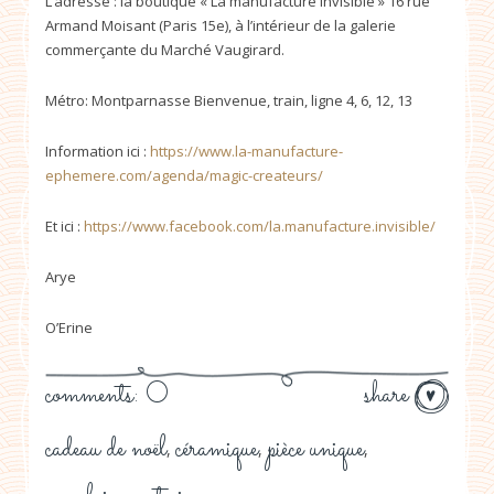
L’adresse : la boutique « La manufacture Invisible » 16 rue
Armand Moisant (Paris 15e), à l’intérieur de la galerie
commerçante du Marché Vaugirard.
Métro: Montparnasse Bienvenue, train, ligne 4, 6, 12, 13
Information ici :
https://www.la-manufacture-
ephemere.com/agenda/magic-createurs/
Et ici :
https://www.facebook.com/la.manufacture.invisible/
Arye
O’Erine
comments: 0
share
cadeau de noël
céramique
pièce unique
,
,
,