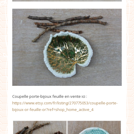
Coupelle porte-bijoux feuille en vente ici :
https://www.etsy.com/fr/listing/270775053/coupelle-porte-
bijoux-or-feuille-or?ref=shop_home_active_4