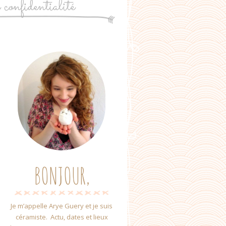
e confidentialité
BONJOUR,
Je m’appelle Arye Guery et je suis
céramiste. Actu, dates et lieux