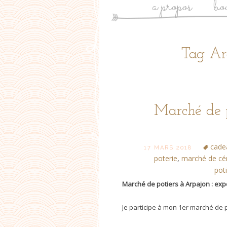
a propos
bo
Tag Arc
Marché de p
cade
17 MARS 2018
poterie
,
marché de cé
pot
Marché de potiers à Arpajon : ex
Je participe à mon 1er marché de po