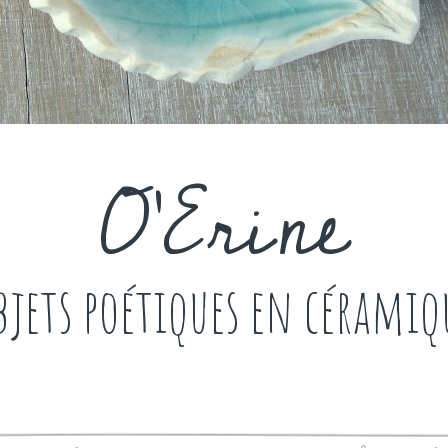
O'Erine
bjets poétiques en céramiq