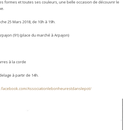
es formes et toutes ses couleurs, une belle occasion de découvrir le
ue.
che 25 Mars 2018, de 10h à 19h.
 Arpajon (91) (place du marché à Arpajon)
rres à la corde
delage à partir de 14h.
w.facebook.com/Associationlebonheurestdanslepot/