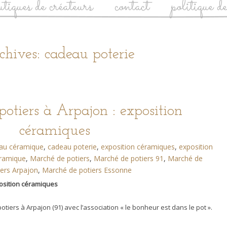
utiques de créateurs
contact
politique d
hives: cadeau poterie
otiers à Arpajon : exposition
céramiques
au céramique
,
cadeau poterie
,
exposition céramiques
,
exposition
ramique
,
Marché de potiers
,
Marché de potiers 91
,
Marché de
iers Arpajon
,
Marché de potiers Essonne
position céramiques
tiers à Arpajon (91) avec l’association « le bonheur est dans le pot ».