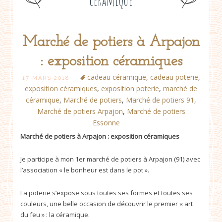
céramique
Marché de potiers à Arpajon
Post
: exposition céramiques
navigation
cadeau céramique
,
cadeau poterie
,
17 MARS 2018
exposition céramiques
,
exposition poterie
,
marché de
céramique
,
Marché de potiers
,
Marché de potiers 91
,
Marché de potiers Arpajon
,
Marché de potiers
Essonne
Marché de potiers à Arpajon : exposition céramiques
Je participe à mon 1er marché de potiers à Arpajon (91) avec
l’association « le bonheur est dans le pot ».
La poterie s’expose sous toutes ses formes et toutes ses
couleurs, une belle occasion de découvrir le premier « art
du feu » : la céramique.