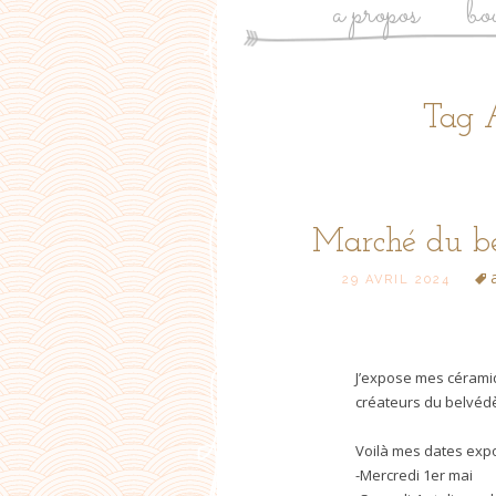
a propos
bo
Tag 
Marché du be
Posts
29 AVRIL 2024
navigation
J’expose mes céramiq
Posts
créateurs du belvédèr
navigati
Voilà mes dates expo
-Mercredi 1er mai