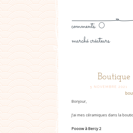
comments: 0
marché créateurs
Boutique 
5 NOVEMBRE 2021
bou
Bonjour,
J’ai mes céramiques dans la bout
Pooow à Bercy 2