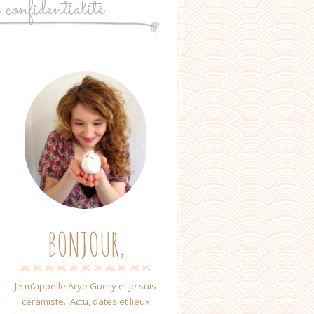
e confidentialité
BONJOUR,
Je m’appelle Arye Guery et je suis
céramiste. Actu, dates et lieux