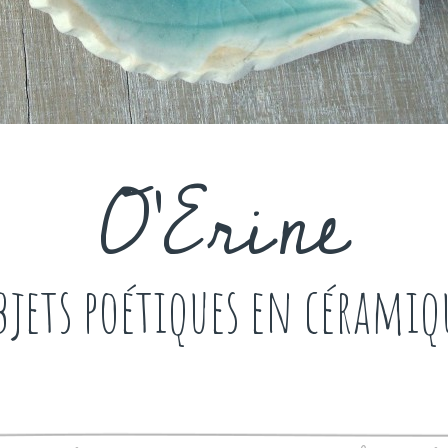
O'Erine
bjets poétiques en céramiq