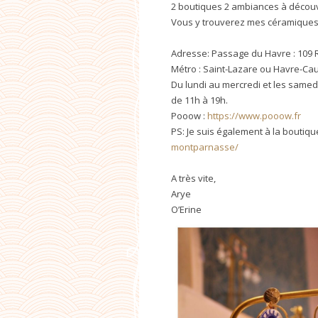
2 boutiques 2 ambiances à découv
Vous y trouverez mes céramiques, 
Adresse: Passage du Havre : 109 R
Métro : Saint-Lazare ou Havre-Ca
Du lundi au mercredi et les samedi
de 11h à 19h.
Pooow :
https://www.pooow.fr
PS: Je suis également à la bouti
montparnasse/
A très vite,
Arye
O’Erine