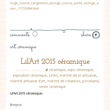
onge_cuisine_rangement_eponge_cuisine_porte_eponge_e
vier_-17729384.html
comments: 0
share
art
céramique
,
Lil’Art 2015 céramique
céramique
,
expo céramique
,
27 AVRIL 2015
exposition céramique
,
Lil'Art
,
marché art et artisanat
,
marché artisanat d'art
,
marché de créateurs
,
porcelaine
,
vente céramique
Lil’Art 2015 céramique:
Bonjour,