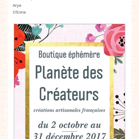
Arye
O’Erine