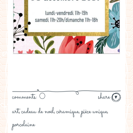
comments: 0
share
art
cadeau de noël
céramique
pièce unique
,
,
,
,
porcelaine