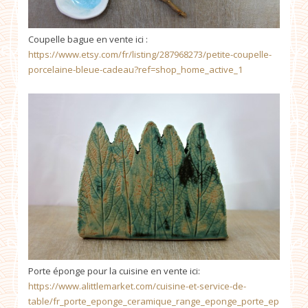
Coupelle bague en vente ici :
https://www.etsy.com/fr/listing/287968273/petite-coupelle-
porcelaine-bleue-cadeau?ref=shop_home_active_1
Porte éponge pour la cuisine en vente ici:
https://www.alittlemarket.com/cuisine-et-service-de-
table/fr_porte_eponge_ceramique_range_eponge_porte_ep