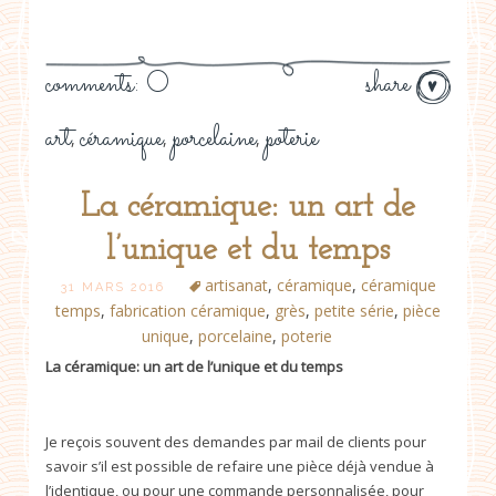
comments: 0
share
art
céramique
porcelaine
poterie
,
,
,
La céramique: un art de
l’unique et du temps
artisanat
,
céramique
,
céramique
31 MARS 2016
temps
,
fabrication céramique
,
grès
,
petite série
,
pièce
unique
,
porcelaine
,
poterie
La céramique: un art de l’unique et du temps
Je reçois souvent des demandes par mail de clients pour
savoir s’il est possible de refaire une pièce déjà vendue à
l’identique, ou pour une commande personnalisée, pour