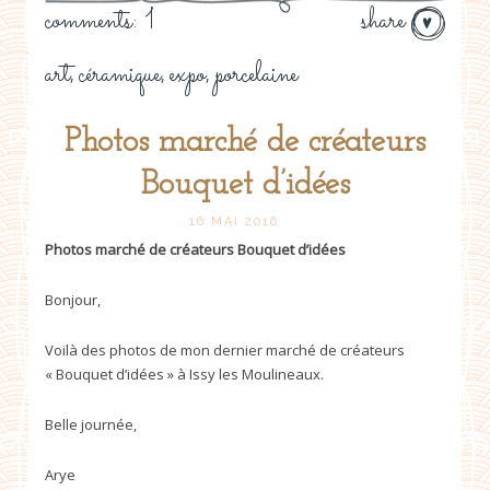
comments: 1
share
art
céramique
expo
porcelaine
,
,
,
Photos marché de créateurs
Bouquet d’idées
16 MAI 2016
Photos marché de créateurs Bouquet d’idées
Bonjour,
Voilà des photos de mon dernier marché de créateurs
« Bouquet d’idées » à Issy les Moulineaux.
Belle journée,
Arye