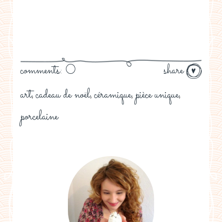
comments: 0
share
art
cadeau de noël
céramique
pièce unique
,
,
,
,
porcelaine