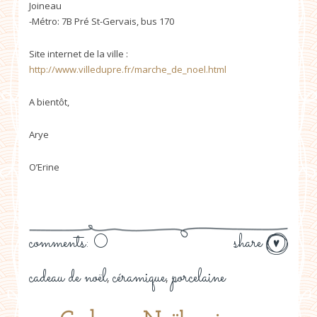
Joineau
-Métro: 7B Pré St-Gervais, bus 170
Site internet de la ville :
http://www.villedupre.fr/marche_de_noel.html
A bientôt,
Arye
O’Erine
comments: 0
share
cadeau de noël
céramique
porcelaine
,
,