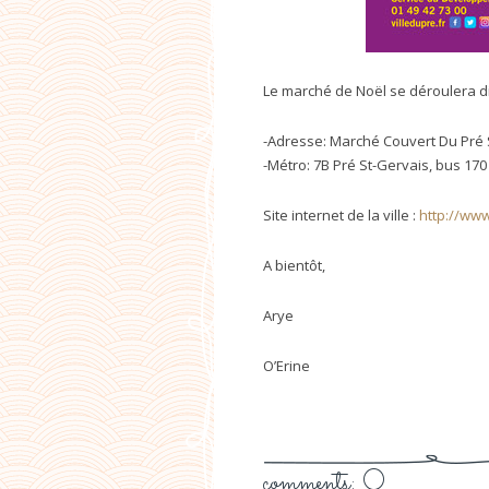
Le marché de Noël se déroulera d
-Adresse:
Marché Couvert Du Pré 
-Métro: 7B Pré St-Gervais, bus 170
Site internet de la ville :
http://www
A bientôt,
Arye
O’Erine
comments: 0