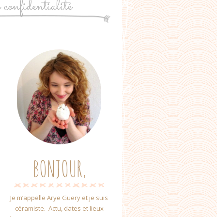
e confidentialité
BONJOUR,
Je m’appelle Arye Guery et je suis
céramiste. Actu, dates et lieux