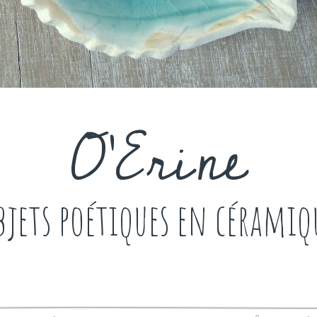
O'Erine
bjets poétiques en céramiq