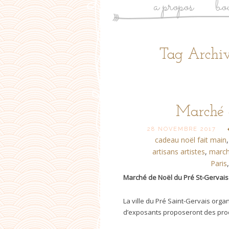
a propos
bo
Tag Archiv
Marché 
28 NOVEMBRE 2017
cadeau noël fait main
artisans artistes
,
march
Paris
Marché de Noël du Pré St-Gervais
La ville du Pré Saint-Gervais orga
d’exposants proposeront des produ