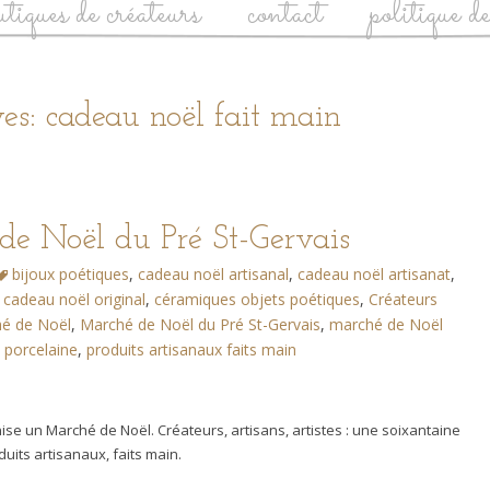
utiques de créateurs
contact
politique d
es: cadeau noël fait main
de Noël du Pré St-Gervais
bijoux poétiques
,
cadeau noël artisanal
,
cadeau noël artisanat
,
,
cadeau noël original
,
céramiques objets poétiques
,
Créateurs
é de Noël
,
Marché de Noël du Pré St-Gervais
,
marché de Noël
,
porcelaine
,
produits artisanaux faits main
nise un Marché de Noël. Créateurs, artisans, artistes : une soixantaine
its artisanaux, faits main.