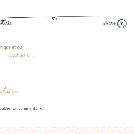
oterie
share
unique et du
Lil’Art 2016
→
taire
publier un commentaire.