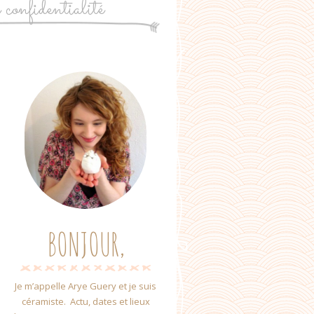
e confidentialité
BONJOUR,
Je m’appelle Arye Guery et je suis
céramiste. Actu, dates et lieux