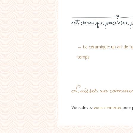
art
céramique
porcelaine
p
,
,
,
←
La céramique: un art de l’
temps
Laisser un commen
Vous devez
vous connecter
pour 