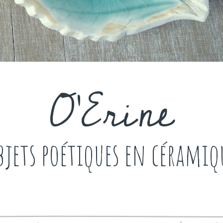
O'Erine
bjets poétiques en céramiq