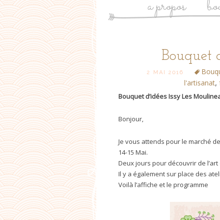
a propos
bo
Post
Bouquet d
Bouqu
2 MAI 2016
navigation
l'artisanat
,
Bouquet d’idées Issy Les Mouline
Bonjour,
Je vous attends pour le marché de
14-15 Mai.
Deux jours pour découvrir de l’art 
Il y a également sur place des atel
Voilà l’affiche et le programme