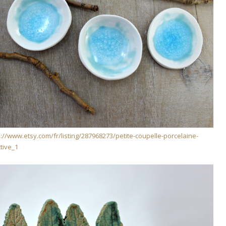
s://www.etsy.com/fr/listing/287968273/petite-coupelle-porcelaine-
tive_1