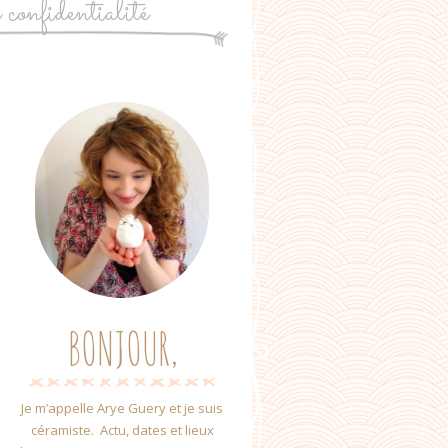
e confidentialité
BONJOUR,
Je m’appelle Arye Guery et je suis
céramiste. Actu, dates et lieux