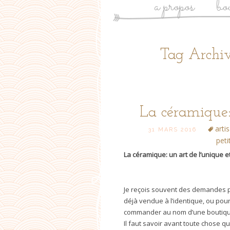
a propos
bo
Tag Archiv
La céramique:
arti
31 MARS 2016
peti
La céramique: un art de l’unique 
Je reçois souvent des demandes par
déjà vendue à l’identique, ou po
commander au nom d’une boutique,
Il faut savoir avant toute chose q