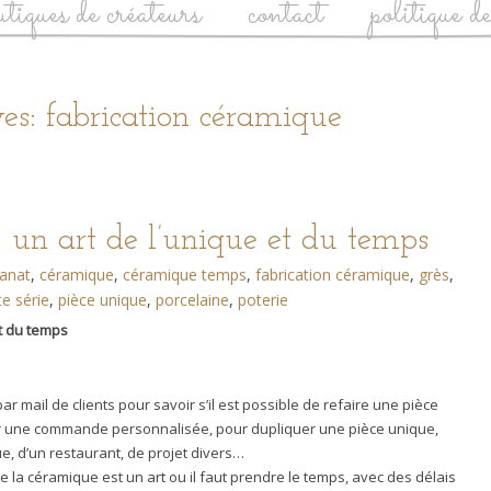
utiques de créateurs
contact
politique d
es: fabrication céramique
 un art de l’unique et du temps
sanat
,
céramique
,
céramique temps
,
fabrication céramique
,
grès
,
te série
,
pièce unique
,
porcelaine
,
poterie
et du temps
 mail de clients pour savoir s’il est possible de refaire une pièce
ur une commande personnalisée, pour dupliquer une pièce unique,
 d’un restaurant, de projet divers…
ue la céramique est un art ou il faut prendre le temps, avec des délais