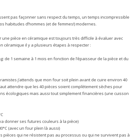
se laissent pas façonner sans respect du temps, un temps incompressible
 nos habitudes d’hommes (et de femmes!) modernes.
 une pièce en céramique est toujours très difficile à évaluer avec
en céramique il y a plusieurs étapes à respecter :
ng: de 1 semaine à 1 mois en fonction de l’épaisseur de la pièce et du
ramistes j’attends que mon four soit plein avant de cuire environ 40
faut attendre que les 40 pièces soient complètement sèches pour
ons écologiques mais aussi tout simplement financières (une cuisson
°C
 va donner ses futures couleurs à la pièce)
°C (avec un four plein là aussi)
des pièces qui ne résistent pas au processus ou qui ne survivent pas à