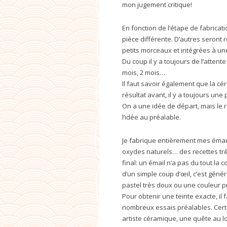
mon jugement critique!
En fonction de l’étape de fabricat
pièce différente. D’autres seront r
petits morceaux et intégrées à un
Du coup il y a toujours de l’attente 
mois, 2 mois…
Il faut savoir également que la c
résultat avant, il y a toujours une
On a une idée de départ, mais le ré
l’idée au préalable.
Je fabrique entièrement mes émaux 
oxydes naturels… des recettes trè
final: un émail n’a pas du tout la 
d’un simple coup d’œil, c’est gén
pastel très doux ou une couleur pr
Pour obtenir une teinte exacte, il 
nombreux essais préalables. Certa
artiste céramique, une quête au l