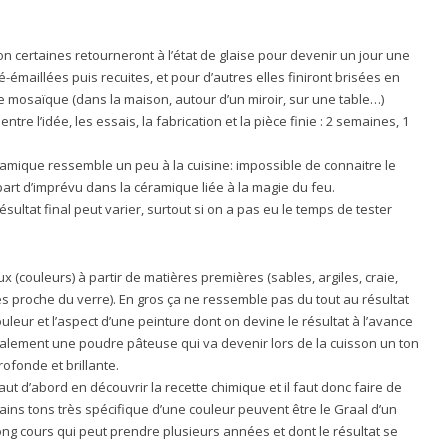
ion certaines retourneront à l’état de glaise pour devenir un jour une
é-émaillées puis recuites, et pour d’autres elles finiront brisées en
e mosaïque (dans la maison, autour d’un miroir, sur une table…)
entre l’idée, les essais, la fabrication et la pièce finie : 2 semaines, 1
éramique ressemble un peu à la cuisine: impossible de connaitre le
 part d’imprévu dans la céramique liée à la magie du feu.
sultat final peut varier, surtout si on a pas eu le temps de tester
(couleurs) à partir de matières premières (sables, argiles, craie,
s proche du verre). En gros ça ne ressemble pas du tout au résultat
couleur et l’aspect d’une peinture dont on devine le résultat à l’avance
éralement une poudre pâteuse qui va devenir lors de la cuisson un ton
ofonde et brillante.
faut d’abord en découvrir la recette chimique et il faut donc faire de
ins tons très spécifique d’une couleur peuvent être le Graal d’un
ong cours qui peut prendre plusieurs années et dont le résultat se