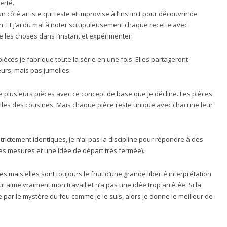
erté.
 un côté artiste qui teste et improvise à l’instinct pour découvrir de
. Et j’ai du mal à noter scrupuleusement chaque recette avec
ire les choses dans l’instant et expérimenter.
ièces je fabrique toute la série en une fois. Elles partageront
urs, mais pas jumelles.
ue plusieurs pièces avec ce concept de base que je décline. Les pièces
lles des cousines. Mais chaque pièce reste unique avec chacune leur
trictement identiques, je n’ai pas la discipline pour répondre à des
s mesures et une idée de départ très fermée).
mais elles sont toujours le fruit d’une grande liberté interprétation
ui aime vraiment mon travail et n’a pas une idée trop arrêtée. Si la
 par le mystère du feu comme je le suis, alors je donne le meilleur de