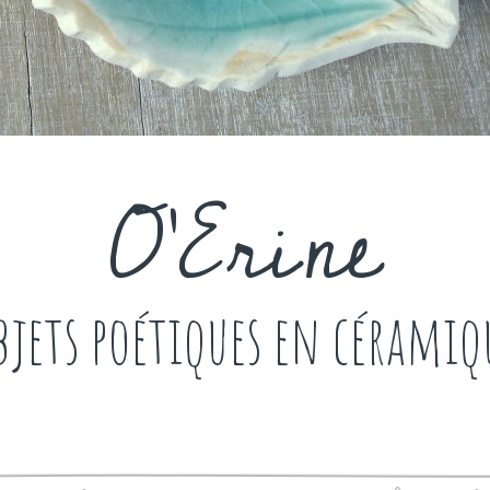
O'Erine
bjets poétiques en céramiq