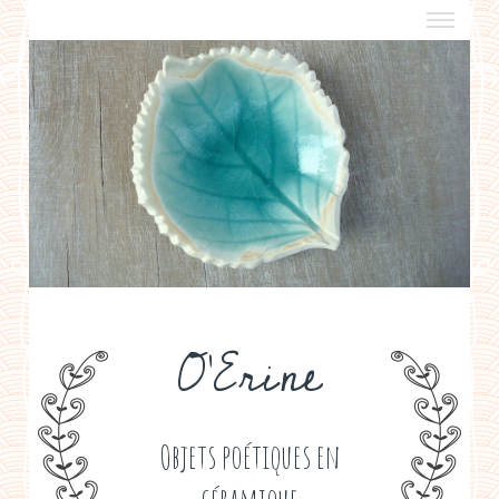
a propos
boutiques de créateurs
contact
politique de confidentialité
O'Erine
Objets poétiques en