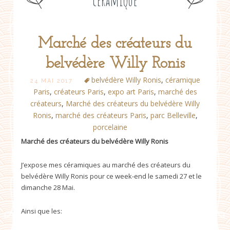
céramique
Marché des créateurs du
Post
belvédère Willy Ronis
navigation
belvédère Willy Ronis
,
céramique
24 MAI 2017
Paris
,
créateurs Paris
,
expo art Paris
,
marché des
créateurs
,
Marché des créateurs du belvédère Willy
Ronis
,
marché des créateurs Paris
,
parc Belleville
,
porcelaine
Marché des créateurs du belvédère Willy Ronis
J’expose mes céramiques au marché des créateurs du
belvédère Willy Ronis pour ce week-end le samedi 27 et le
dimanche 28 Mai.
Ainsi que les: