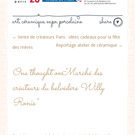
art
céramique
expo
porcelaine
share
,
,
,
←
Vente de créateurs Paris : idées cadeaux pour la fête
Reportage atelier de céramique
→
des mères
One thought on “
Marché des
créateurs du belvédère Willy
Ronis
”