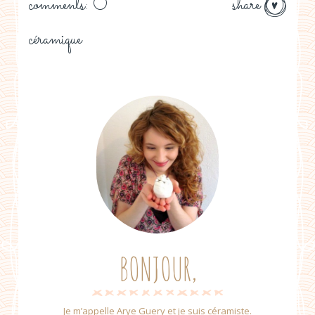
comments: 0
share
céramique
BONJOUR,
Je m’appelle Arye Guery et je suis céramiste.