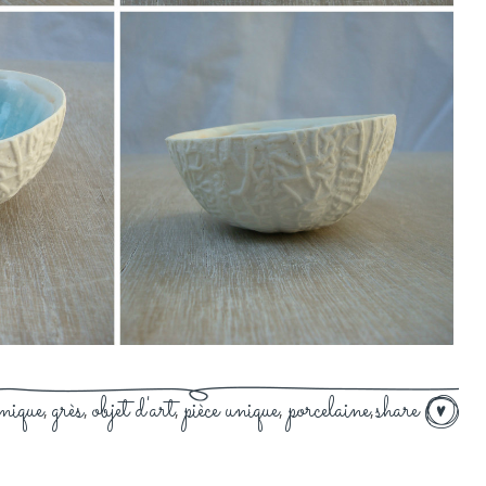
mique
grès
objet d'art
pièce unique
porcelaine
share
,
,
,
,
,