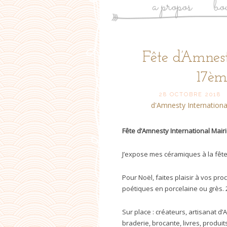
a propos
bo
Post
Fête d’Amnest
17ème
navigation
28 OCTOBRE 2018
d'Amnesty Internationa
Fête d’Amnesty International Mair
J’expose mes céramiques à la fête
Pour Noël, faites plaisir à vos pr
poétiques en porcelaine ou grès.
Sur place : créateurs, artisanat d’
braderie, brocante, livres, produi