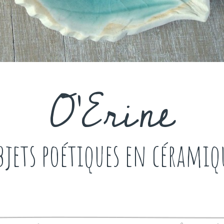
O'Erine
bjets poétiques en céramiq