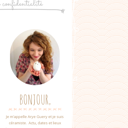
e confidentialité
BONJOUR,
Je m’appelle Arye Guery et je suis
céramiste. Actu, dates et lieux