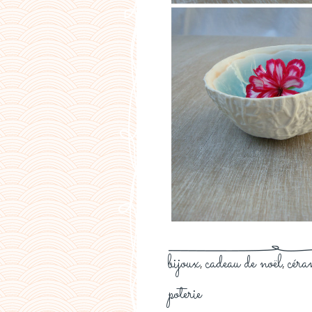
bijoux
cadeau de noël
céra
,
,
poterie