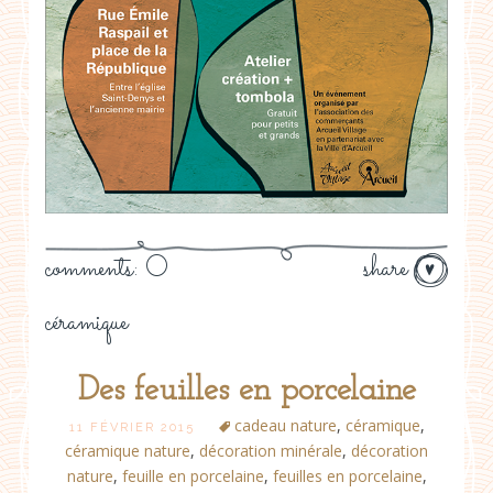
comments: 0
share
céramique
Des feuilles en porcelaine
cadeau nature
,
céramique
,
11 FÉVRIER 2015
céramique nature
,
décoration minérale
,
décoration
nature
,
feuille en porcelaine
,
feuilles en porcelaine
,