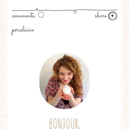
comments: 0
share
porcelaine
BONJOUR,