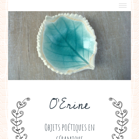
a propos
boutiques de créateurs
contact
politique de confidentialité
O'Erine
Objets poétiques en