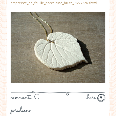
empreinte_de_feuille_porcelaine_brute_-12272269.html
comments: 0
share
porcelaine