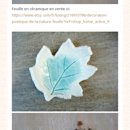
Feuille en céramique en vente ici:
https://www.etsy.com/fr/listing/216910796/decoration-
poetique-de-la-nature-feuille?ref=shop_home_active_9