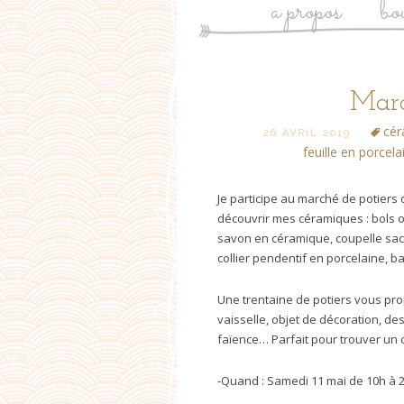
a propos
bo
Post
Marc
cér
26 AVRIL 2019
navigation
feuille en porcela
Je participe au marché de potiers
découvrir mes céramiques : bols or
savon en céramique, coupelle sach
collier pendentif en porcelaine, 
Une trentaine de potiers vous pro
vaisselle, objet de décoration, de
faïence… Parfait pour trouver un 
-Quand : Samedi 11 mai de 10h à 2