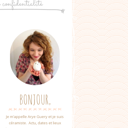
e confidentialité
BONJOUR,
Je m’appelle Arye Guery et je suis
céramiste. Actu, dates et lieux