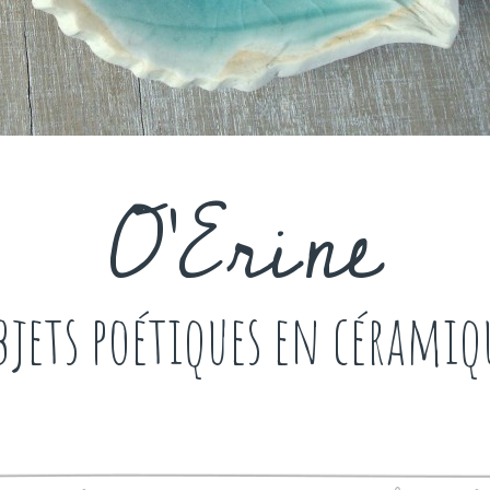
O'Erine
bjets poétiques en céramiq