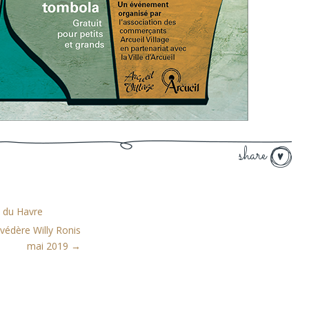
share
 du Havre
védère Willy Ronis
mai 2019
→