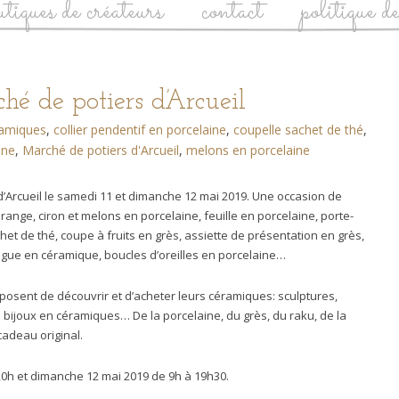
utiques de créateurs
contact
politique d
hé de potiers d’Arcueil
amiques
,
collier pendentif en porcelaine
,
coupelle sachet de thé
,
ine
,
Marché de potiers d'Arcueil
,
melons en porcelaine
 d’Arcueil le samedi 11 et dimanche 12 mai 2019. Une occasion de
ange, ciron et melons en porcelaine, feuille en porcelaine, porte-
et de thé, coupe à fruits en grès, assiette de présentation en grès,
bague en céramique, boucles d’oreilles en porcelaine…
posent de découvrir et d’acheter leurs céramiques: sculptures,
s bijoux en céramiques… De la porcelaine, du grès, du raku, de la
cadeau original.
0h et dimanche 12 mai 2019 de 9h à 19h30.