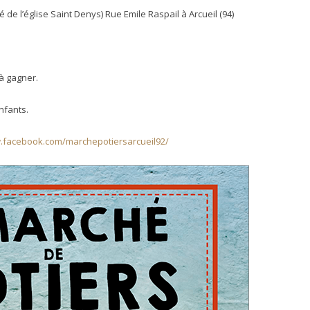
é de l’église Saint Denys) Rue Emile Raspail à Arcueil (94)
à gagner.
enfants.
.facebook.com/marchepotiersarcueil92/