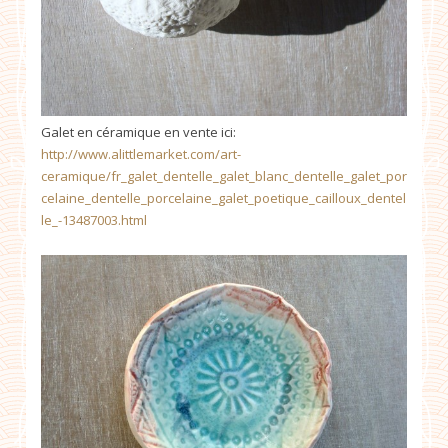
Galet en céramique en vente ici:
http://www.alittlemarket.com/art-
ceramique/fr_galet_dentelle_galet_blanc_dentelle_galet_por
celaine_dentelle_porcelaine_galet_poetique_cailloux_dentel
le_-13487003.html