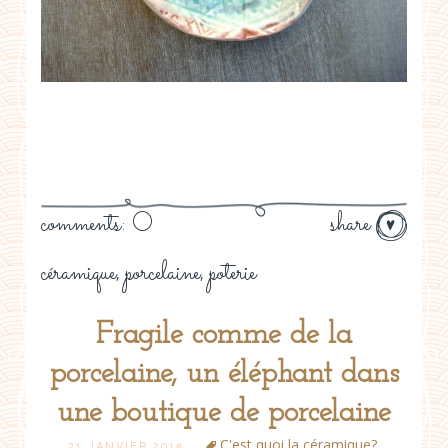
comments: 0
share
céramique
porcelaine
poterie
,
,
Fragile comme de la
porcelaine, un éléphant dans
une boutique de porcelaine
C'est quoi la céramique?
,
21 JANVIER 2015