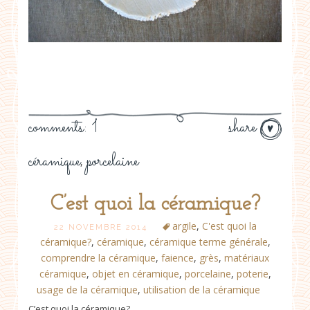
comments: 1
share
céramique
porcelaine
,
C’est quoi la céramique?
argile
,
C'est quoi la
22 NOVEMBRE 2014
céramique?
,
céramique
,
céramique terme générale
,
comprendre la céramique
,
faience
,
grès
,
matériaux
céramique
,
objet en céramique
,
porcelaine
,
poterie
,
usage de la céramique
,
utilisation de la céramique
C’est quoi la céramique?