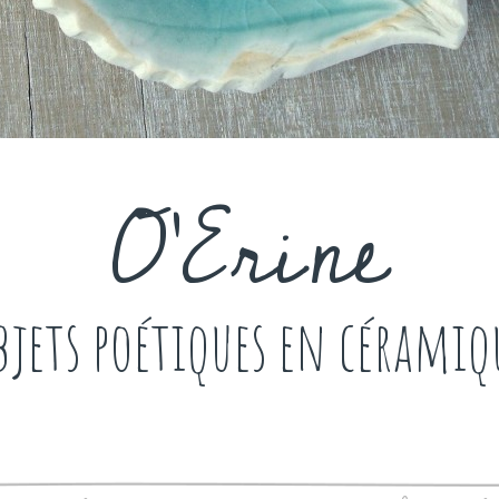
O'Erine
bjets poétiques en céramiq