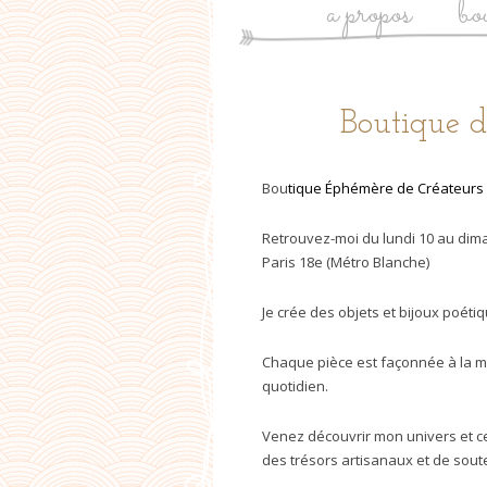
a propos
bo
Post
Boutique d
navigation
Bou
tique Éphémère de Créateurs 
Retrouvez-moi du lundi 10 au dim
Paris 18e (Métro Blanche)
Je crée des objets et bijoux poéti
Chaque pièce est façonnée à la ma
quotidien.
Venez découvrir mon univers et ce
des trésors artisanaux et de souten