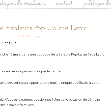
utiques de créateurs
contact
politique d
e créateurs Pop Up rue Lepic
6 MARS 2025
– Paris 18e
anche 16 mars dans une boutique de créateurs Pop-Up au 7 rue Lepic,
ques en céramique, inspirés par la nature.
in avec soin, pour apporter une touche unique et délicate à votre
lui d’autres créateurs passionnés ! Une belle occasion de dénicher
ir le savoir-faire local.