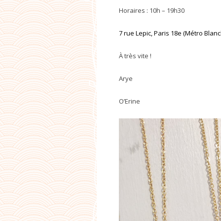
Horaires : 10h – 19h30
7 rue Lepic, Paris 18e (Métro Blan
À très vite !
Arye
O’Erine