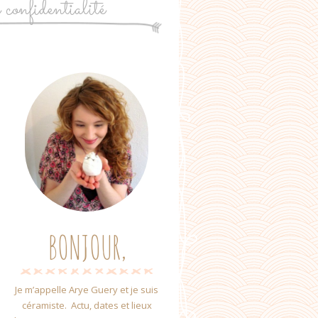
e confidentialité
BONJOUR,
Je m’appelle Arye Guery et je suis
céramiste. Actu, dates et lieux