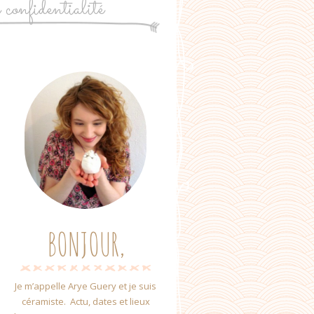
e confidentialité
BONJOUR,
Je m’appelle Arye Guery et je suis
céramiste. Actu, dates et lieux