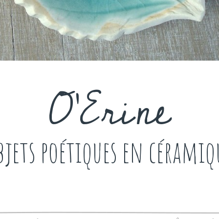
O'Erine
bjets poétiques en céramiq