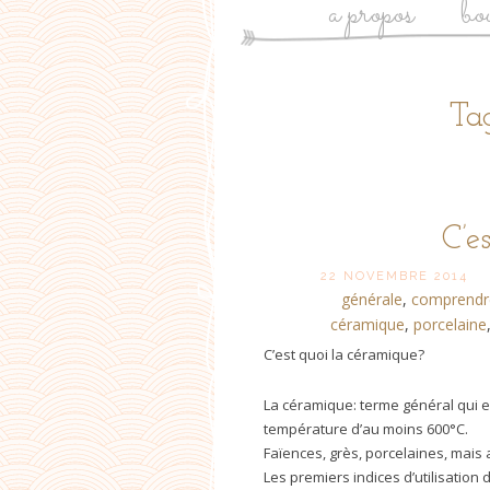
a propos
bo
Ta
C’e
22 NOVEMBRE 2014
générale
,
comprendr
céramique
,
porcelaine
C’est quoi la céramique?
La céramique: terme général qui e
température d’au moins 600°C.
Faïences, grès, porcelaines, mais 
Les premiers indices d’utilisation 