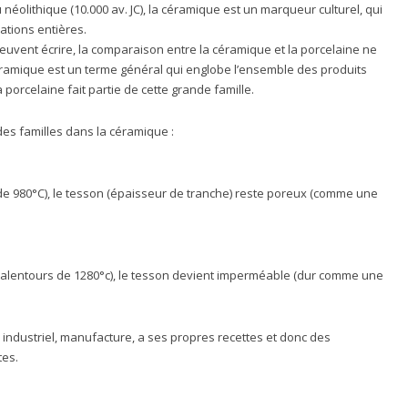
 néolithique (10.000 av. JC), la céramique est un marqueur culturel, qui
sations entières.
euvent écrire, la comparaison entre la céramique et la porcelaine ne
 céramique est un terme général qui englobe l’ensemble des produits
 porcelaine fait partie de cette grande famille.
ndes familles dans la céramique :
de 980°C), le tesson (épaisseur de tranche) reste poreux (comme une
x alentours de 1280°c), le tesson devient imperméable (dur comme une
 industriel, manufacture, a ses propres recettes et donc des
tes.