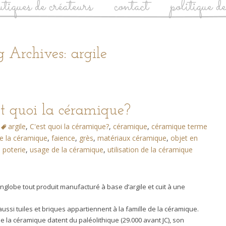
utiques de créateurs
contact
politique d
g Archives: argile
st quoi la céramique?
argile
,
C'est quoi la céramique?
,
céramique
,
céramique terme
e la céramique
,
faience
,
grès
,
matériaux céramique
,
objet en
,
poterie
,
usage de la céramique
,
utilisation de la céramique
nglobe tout produit manufacturé à base d’argile et cuit à une
aussi tuiles et briques appartiennent à la famille de la céramique.
de la céramique datent du paléolithique (29.000 avant JC), son