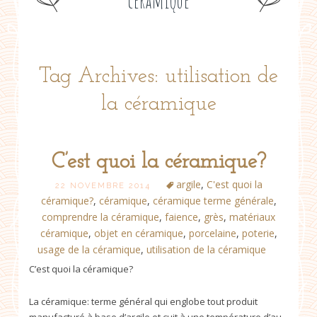
céramique
Tag Archives: utilisation de
la céramique
C’est quoi la céramique?
argile
,
C'est quoi la
22 NOVEMBRE 2014
céramique?
,
céramique
,
céramique terme générale
,
comprendre la céramique
,
faience
,
grès
,
matériaux
céramique
,
objet en céramique
,
porcelaine
,
poterie
,
usage de la céramique
,
utilisation de la céramique
C’est quoi la céramique?
La céramique: terme général qui englobe tout produit
manufacturé à base d’argile et cuit à une température d’au