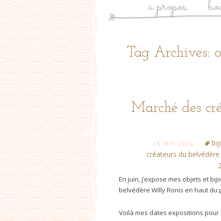
a propos
bo
Tag Archives: o
Marché des cré
bi
28 MAI 2019
créateurs du belvédère 
En juin, j’expose mes objets et b
belvédère Willy Ronis en haut du p
Voilà mes dates expositions pour 