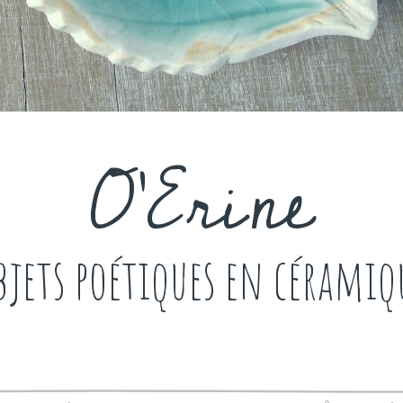
O'Erine
bjets poétiques en céramiq