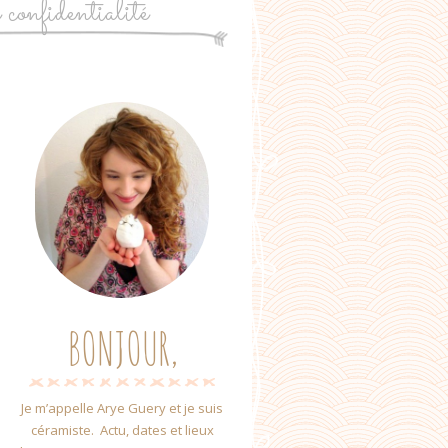
e confidentialité
BONJOUR,
Je m’appelle Arye Guery et je suis
céramiste. Actu, dates et lieux