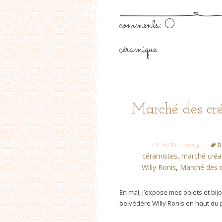
comments: 0
céramique
Marché des cré
b
26 AVRIL 2019
céramistes
,
marché créa
Willy Ronis
,
Marché des c
En mai, j’expose mes objets et bi
belvédère Willy Ronis en haut du p