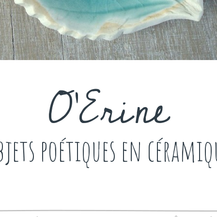
O'Erine
bjets poétiques en céramiq