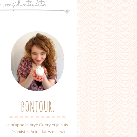
e confidentialité
BONJOUR,
Je m’appelle Arye Guery et je suis
céramiste. Actu, dates et lieux