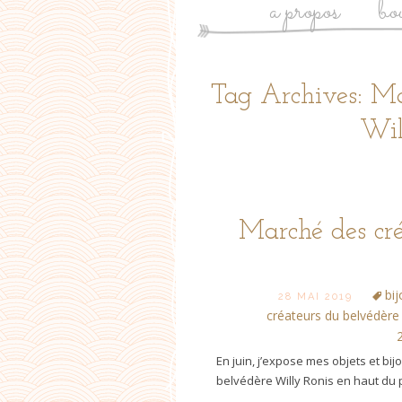
a propos
bo
Tag Archives: Ma
Wil
Marché des cré
bi
28 MAI 2019
créateurs du belvédère 
En juin, j’expose mes objets et b
belvédère Willy Ronis en haut du p