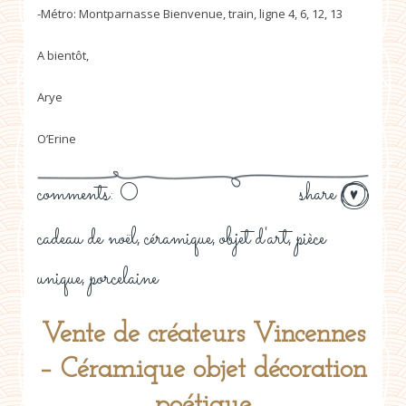
-Métro: Montparnasse Bienvenue, train, ligne 4, 6, 12, 13
A bientôt,
Arye
O’Erine
comments: 0
share
cadeau de noël
céramique
objet d'art
pièce
,
,
,
unique
porcelaine
,
Vente de créateurs Vincennes
– Céramique objet décoration
poétique