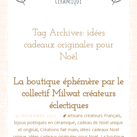
céramique
Tag Archives: idées
cadeaux originales pour
Noël
La boutique éphémère par le
collectif Milwat créateurs
éclectiques
artisans créateurs Français
,
30 NOVEMBRE 2017
bijoux poétiques en céramique
,
cadeau de Noël unique
et original
,
Créations fait main
,
idées cadeaux Noël
unique
,
idées cadeaux originales pour Noël
,
La boutique