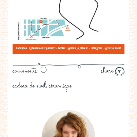
comments: 0
share
cadeau de noël
céramique
,