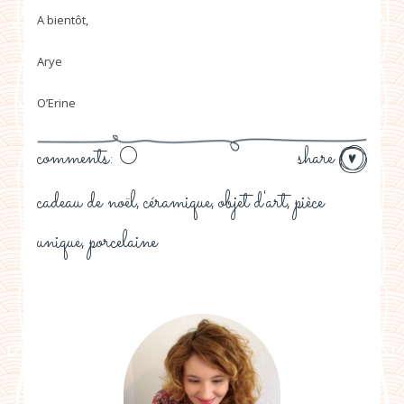
A bientôt,
Arye
O’Erine
comments: 0
share
cadeau de noël
céramique
objet d'art
pièce
,
,
,
unique
porcelaine
,