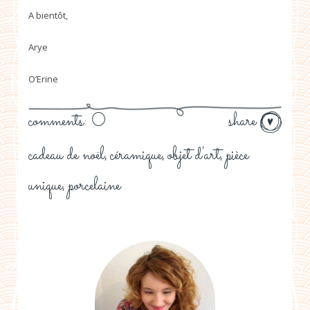
A bientôt,
Arye
O’Erine
comments: 0
share
cadeau de noël
céramique
objet d'art
pièce
,
,
,
unique
porcelaine
,