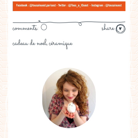
comments: 0
share
cadeau de noël
céramique
,