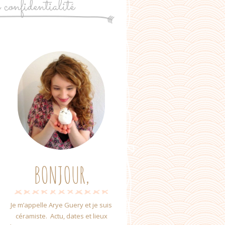
e confidentialité
BONJOUR,
Je m’appelle Arye Guery et je suis
céramiste. Actu, dates et lieux