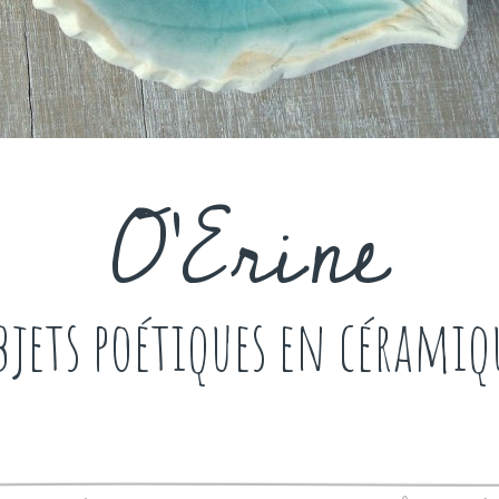
O'Erine
bjets poétiques en céramiq