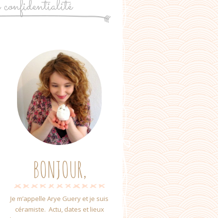
e confidentialité
BONJOUR,
Je m’appelle Arye Guery et je suis
céramiste. Actu, dates et lieux