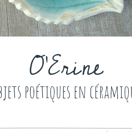
O'Erine
bjets poétiques en céramiq