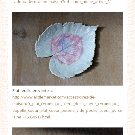
cadeau-decoration-maison?ref=shop_home_active_21
Plat feuille en vente ici:
http://www.alittlemarket.com/accessoires-de-
maison/fr_plat_ceramique_coeur_deco_coeur_ceramique_c
oupelle_coeur_plat_coeur_poterie_vide_poche_coeur_porce
laine_-16050513.html