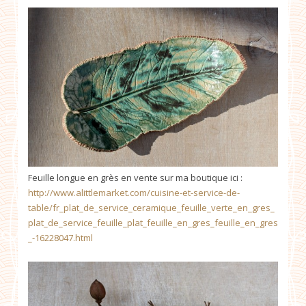
Feuille longue en grès en vente sur ma boutique ici :
http://www.alittlemarket.com/cuisine-et-service-de-
table/fr_plat_de_service_ceramique_feuille_verte_en_gres_
plat_de_service_feuille_plat_feuille_en_gres_feuille_en_gres
_-16228047.html