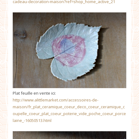
cadeau-decoration-maison?ref=shop_home_active_21
Plat feuille en vente ici:
http://www.alittlemarket.com/accessoires-de-
maison/fr_plat_ceramique_coeur_deco_coeur_ceramique_c
oupelle_coeur_plat_coeur_poterie_vide_poche_coeur_porce
laine_-16050513.html