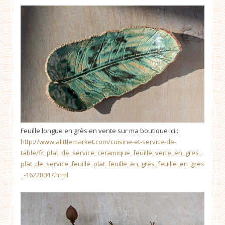
Feuille longue en grès en vente sur ma boutique ici :
http://www.alittlemarket.com/cuisine-et-service-de-
table/fr_plat_de_service_ceramique_feuille_verte_en_gres_
plat_de_service_feuille_plat_feuille_en_gres_feuille_en_gres
_-16228047.html