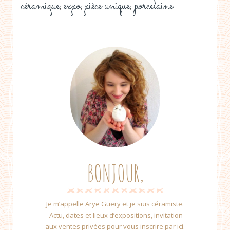
céramique
expo
pièce unique
porcelaine
,
,
,
BONJOUR,
Je m’appelle Arye Guery et je suis céramiste.
Actu, dates et lieux d’expositions, invitation
aux ventes privées pour vous inscrire par ici.