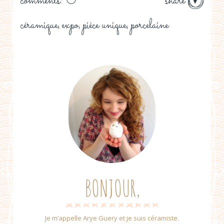
comments: 0
share
céramique
expo
pièce unique
porcelaine
,
,
,
BONJOUR,
Je m’appelle Arye Guery et je suis céramiste.