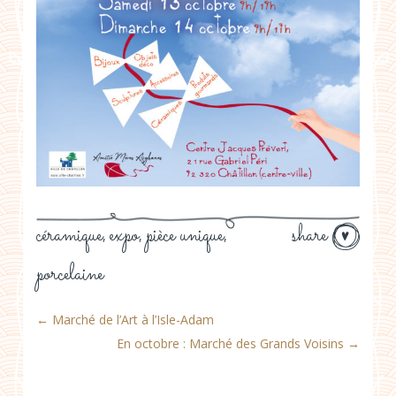
céramique
expo
pièce unique
share
,
,
,
porcelaine
←
Marché de l’Art à l’Isle-Adam
En octobre : Marché des Grands Voisins
→