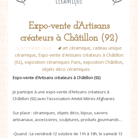
céramique
Expo-vente d’Artisans
Post
créateurs à Châtillon (92)
navigation
art céramique
,
cadeau unique
3 OCTOBRE 2018
céramique
,
Expo-vente d'Artisans créateurs à Châtillon
(92)
,
exposition céramiques Paris
,
exposition Châtillon
,
objets déco céramiques
Expo-vente d’Artisans créateurs à Châtillon (92)
Je participe à une expo-vente d’Artisans créateurs à
Châtillon (92) avec l’association Amitié Mères Afghanes.
Sur place : céramiques, objets déco, bijoux, savons
artisanaux, accessoires, sculptures, produits gourmands…
-Quand : Le vendredi 12 octobre de 11h à 19h, le samedi 13