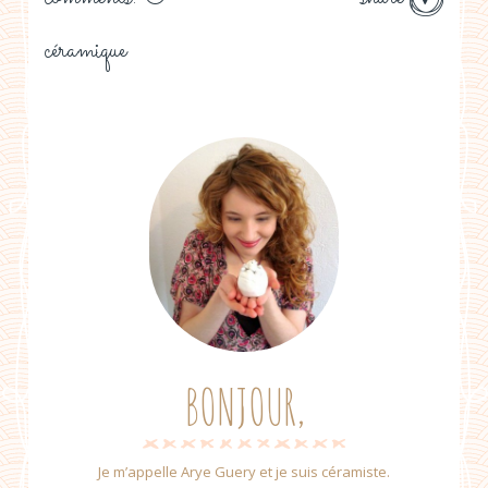
céramique
BONJOUR,
Je m’appelle Arye Guery et je suis céramiste.