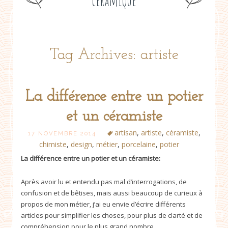
céramique
Tag Archives: artiste
La différence entre un potier
et un céramiste
artisan
,
artiste
,
céramiste
,
17 NOVEMBRE 2014
chimiste
,
design
,
métier
,
porcelaine
,
potier
La différence entre un potier et un céramiste:
Après avoir lu et entendu pas mal d’interrogations, de
confusion et de bêtises, mais aussi beaucoup de curieux à
propos de mon métier, j’ai eu envie d’écrire différents
articles pour simplifier les choses, pour plus de clarté et de
compréhension pour le plus grand nombre.