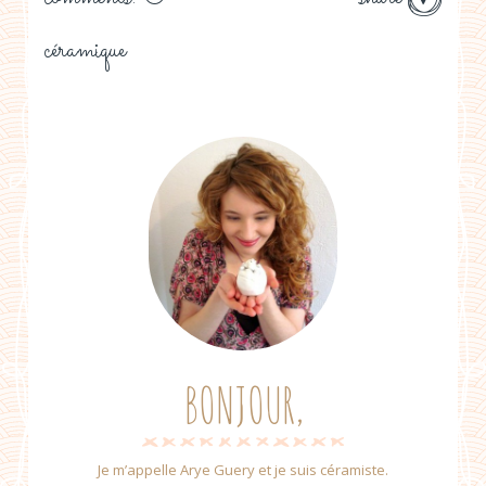
céramique
BONJOUR,
Je m’appelle Arye Guery et je suis céramiste.