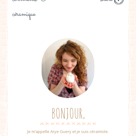
céramique
BONJOUR,
Je m’appelle Arye Guery et je suis céramiste.