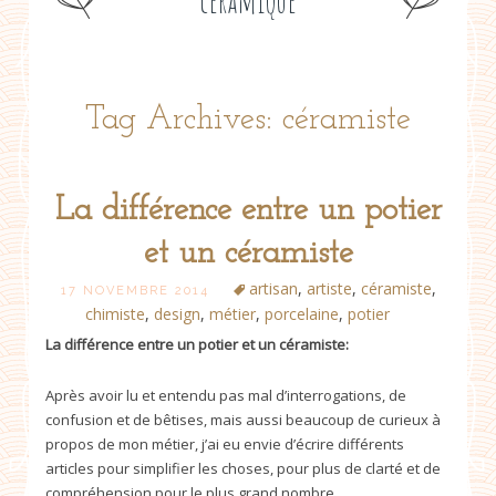
céramique
Tag Archives: céramiste
La différence entre un potier
et un céramiste
artisan
,
artiste
,
céramiste
,
17 NOVEMBRE 2014
chimiste
,
design
,
métier
,
porcelaine
,
potier
La différence entre un potier et un céramiste:
Après avoir lu et entendu pas mal d’interrogations, de
confusion et de bêtises, mais aussi beaucoup de curieux à
propos de mon métier, j’ai eu envie d’écrire différents
articles pour simplifier les choses, pour plus de clarté et de
compréhension pour le plus grand nombre.