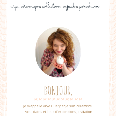
arye
céramique
collection
cupcake
porcelaine
,
,
,
,
BONJOUR,
Je m’appelle Arye Guery et je suis céramiste.
Actu, dates et lieux d’expositions, invitation