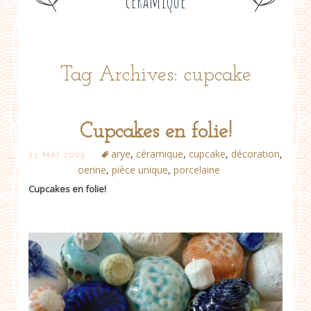
céramique
Tag Archives: cupcake
Cupcakes en folie!
arye
,
céramique
,
cupcake
,
décoration
,
23 MAI 2009
oerine
,
pièce unique
,
porcelaine
Cupcakes en folie!